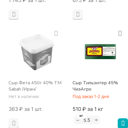
1 745
₽
за 1 шт.
‍675‍
₽
за 1 шт.
Сыр Фета 450г 40% ТМ
Сыр Тильзитер 45%
Sabah /Иран/
ЧизАгро
Нет в наличии
Под заказ 1-2 дня
‍363‍
₽
за 1 шт.
‍510‍
₽
за 1 кг
кг
+
−