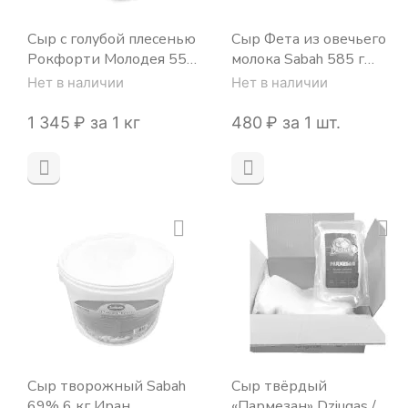
Сыр с голубой плесенью
Сыр Фета из овечьего
Рокфорти Молодея 55%
молока Sabah 585 г
~2,6 кг Беларусь
(чистый вес 400 г) Иран
Нет в наличии
Нет в наличии
1 345
₽
за 1 кг
‍480‍
₽
за 1 шт.
Сыр творожный Sabah
Сыр твёрдый
69% 6 кг Иран
«Пармезан» Dziugas /