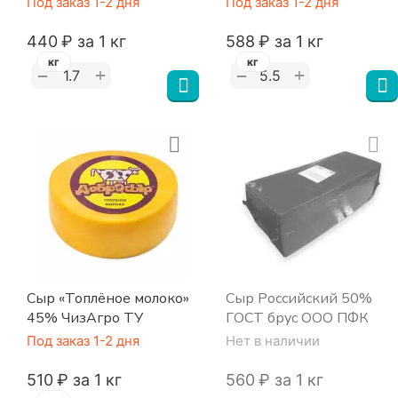
Под заказ 1-2 дня
Под заказ 1-2 дня
45% ЛАКИ М
‍440‍
₽
за 1 кг
‍588‍
₽
за 1 кг
кг
кг
+
+
−
−
Сыр «Топлёное молоко»
Сыр Российский 50%
45% ЧизАгро ТУ
ГОСТ брус ООО ПФК
Под заказ 1-2 дня
Нет в наличии
‍510‍
₽
за 1 кг
‍560‍
₽
за 1 кг