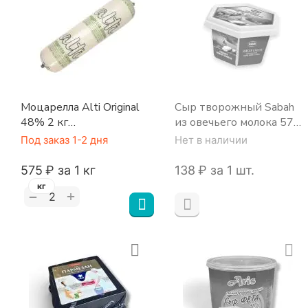
Моцарелла Alti Original
Сыр творожный Sabah
48% 2 кг
из овечьего молока 57%
молокосодержащий
150 г
Под заказ 1-2 дня
Нет в наличии
продукт (12 кг/кор)
‍575‍
₽
за 1 кг
‍138‍
₽
за 1 шт.
кг
+
−