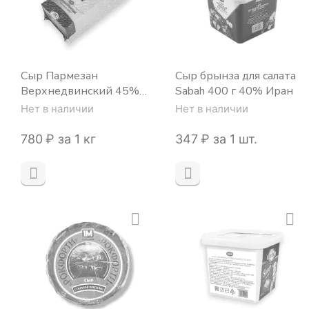
Сыр Пармезан
Сыр брынза для салата
Верхнедвинский 45%
Sabah 400 г 40% Иран
~4 кг брус Беларусь
Нет в наличии
Нет в наличии
‍780‍
₽
за 1 кг
‍347‍
₽
за 1 шт.