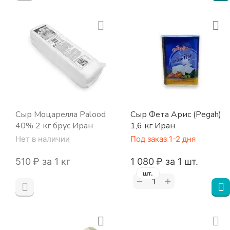
Сыр Моцарелла Palood
Сыр Фета Арис (Pegah)
40% 2 кг брус Иран
1,6 кг Иран
Нет в наличии
Под заказ 1-2 дня
‍510‍
₽
за 1 кг
1 080
₽
за 1 шт.
шт.
+
−