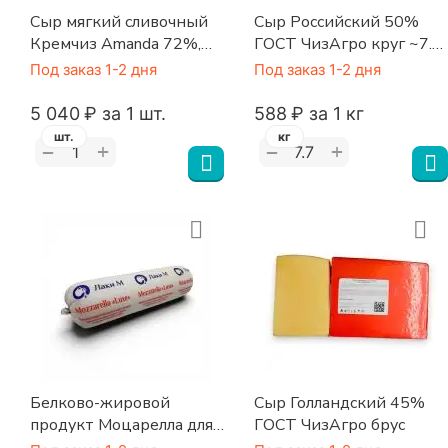
Сыр мягкий сливочный
Сыр Российский 50%
Кремчиз Amanda 72%,
ГОСТ ЧизАгро круг ~7.7
12кг Иран (Pegah)
кг
Под заказ 1-2 дня
Под заказ 1-2 дня
5 040
₽
за 1 шт.
‍588‍
₽
за 1 кг
шт.
кг
+
+
−
−
Белково-жировой
Сыр Голландский 45%
продукт Моцарелла для
ГОСТ ЧизАгро брус
пиццы «Люкс (Luxe)»