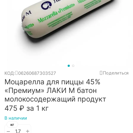
Поделиться
КОД:
06260687303527
Моцарелла для пиццы 45%
«Премиум» ЛАКИ М батон
молокосодержащий продукт
‍475‍
₽
за 1 кг
В наличии
кг
+
−