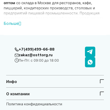
оптом
со склада в Москве для ресторанов, кафе,
пиццерий, кондитерских производств, столовых и
предприятий пищевой промышленности. Продукция
подходит для профессиональной кухни и ежедневного
Больше
использования в HoReCa.
Ассортимент категории
В разделе представлены:
+7(499)499-66-88
•
сливки для взбивания
— для десертов, кремов и
zakaz@osttorg.ru
кондитерских изделий
Пн-Пт: с 09:00 до 18:00
•
сливки для соусов и горячих блюд
•
молоко для профессиональной кухни и кофейных
напитков
• продукция в удобной фасовке для мелкого и крупного
Инфо
опта
Также в каталоге представлены
сыры
и
сливочное
О компании
масло и спреды
, которые используются в приготовлении
десертов, выпечки и различных блюд.
Политика конфиденциальности