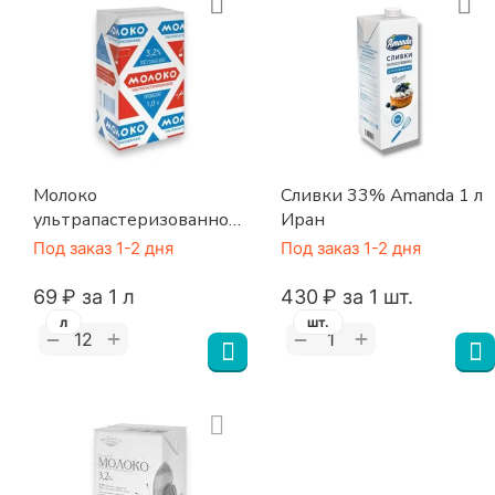
Молоко
Сливки 33% Amanda 1 л
ультрапастеризованное
Иран
3,2% 1 л ПРОМОЛАТ
Под заказ 1-2 дня
Под заказ 1-2 дня
‍69‍
₽
за 1 л
‍430‍
₽
за 1 шт.
л
шт.
+
+
−
−