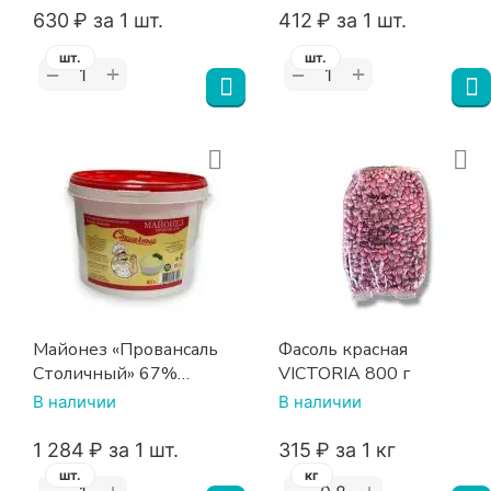
‍630‍
₽
за 1 шт.
‍412‍
₽
за 1 шт.
шт.
шт.
+
+
−
−
Майонез «Провансаль
Фасоль красная
Столичный» 67%
VICTORIA 800 г
АЛТИКО 10 л ведро
В наличии
В наличии
1 284
₽
за 1 шт.
‍315‍
₽
за 1 кг
шт.
кг