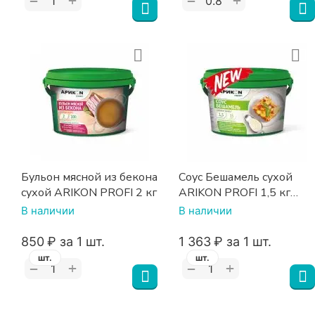
+
+
−
−
Бульон мясной из бекона
Соус Бешамель сухой
сухой ARIKON PROFI 2 кг
ARIKON PROFI 1,5 кг
ведро
В наличии
В наличии
‍850‍
₽
за 1 шт.
1 363
₽
за 1 шт.
шт.
шт.
+
+
−
−