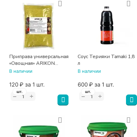
Приправа универсальная
Соус Терияки Tamaki 1,8
«Овощная» ARIKON
л
эконом 1 кг
В наличии
В наличии
‍120‍
₽
за 1 шт.
‍600‍
₽
за 1 шт.
шт.
шт.
+
+
−
−