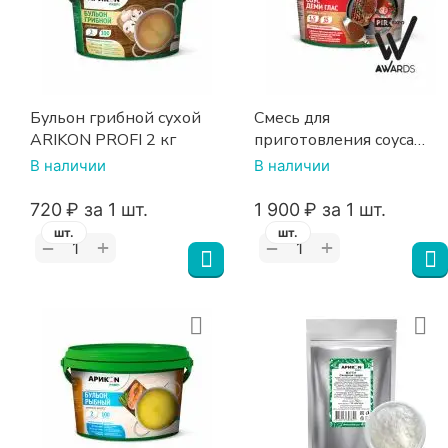
Бульон грибной сухой
Смесь для
ARIKON PROFI 2 кг
приготовления соуса
Деми Глас ARIKON PROFI
В наличии
В наличии
1,5 кг
‍720‍
₽
за 1 шт.
1 900
₽
за 1 шт.
шт.
шт.
+
+
−
−