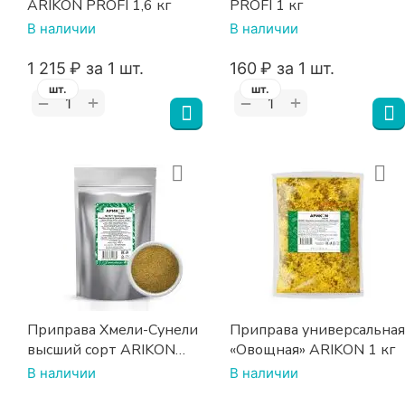
ARIKON PROFI 1,6 кг
PROFI 1 кг
В наличии
В наличии
1 215
₽
за 1 шт.
‍160‍
₽
за 1 шт.
шт.
шт.
+
+
−
−
Приправа Хмели-Сунели
Приправа универсальная
высший сорт ARIKON
«Овощная» ARIKON 1 кг
400 г
В наличии
В наличии