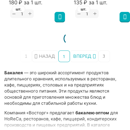
‍180‍
₽
за 1 шт.
‍135‍
₽
за 1 шт.
шт.
шт.
+
+
−
−
1
НАЗАД
ВПЕРЕД
3
1
Бакалея
— это широкий ассортимент продуктов
длительного хранения, используемых в ресторанах,
кафе, пиццериях, столовых и на предприятиях
общественного питания. Эти продукты являются
основой для приготовления множества блюд и
необходимы для стабильной работы кухни.
Компания «Восторг» предлагает
бакалею оптом
для
HoReCa, ресторанов, кафе, пиццерий, кондитерских
производств и пищевых предприятий. В каталоге