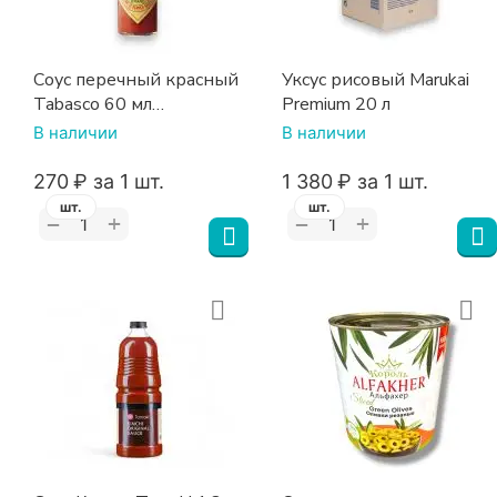
Соус перечный красный
Уксус рисовый Marukai
Tabasco 60 мл
Premium 20 л
стеклянная бутылка
В наличии
В наличии
‍270‍
₽
за 1 шт.
1 380
₽
за 1 шт.
шт.
шт.
+
+
−
−