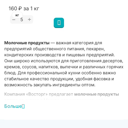
‍160‍
₽
за 1 кг
кг
+
−
Молочные продукты
— важная категория для
предприятий общественного питания, пекарен,
кондитерских производств и пищевых предприятий.
Они широко используются для приготовления десертов,
кремов, соусов, напитков, выпечки и различных горячих
блюд. Для профессиональной кухни особенно важно
стабильное качество продукции, удобная фасовка и
возможность закупать ингредиенты оптом.
Компания «Восторг» предлагает
молочные продукты
оптом
со склада в Москве для ресторанов, кафе,
Больше
пиццерий, столовых, кондитерских производств и
предприятий пищевой промышленности. В каталоге
представлены продукты для ежедневного
использования на кухне и в производстве.