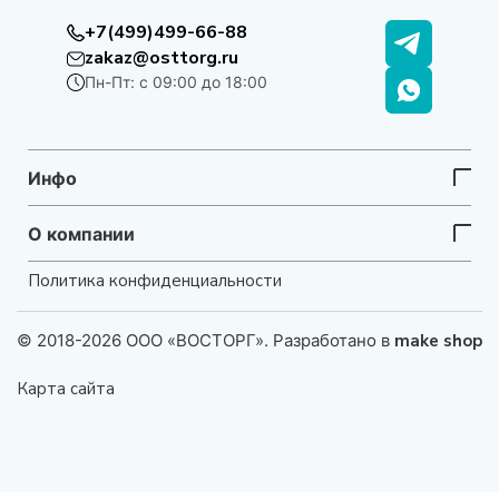
+7(499)499-66-88
Ассортимент категории
zakaz@osttorg.ru
В разделе представлены:
Пн-Пт: с 09:00 до 18:00
•
сливки
— для приготовления соусов, десертов,
кремов и напитков
•
сгущённое молоко
— для кондитерских изделий и
Инфо
выпечки
•
молочные ингредиенты для профессиональной
кухни
О компании
• продукция в удобной фасовке для ресторанов,
кондитерских и предприятий HoReCa
Политика конфиденциальности
Также в каталоге представлены
Сыры
и
Сливочное
масло и спреды
, которые широко используются в
© 2018-2026 ООО «ВОСТОРГ». Разработано в
make shop
профессиональной кухне, выпечке и приготовлении
различных блюд.
Карта сайта
Кому подходит
Молочные продукты
закупают: