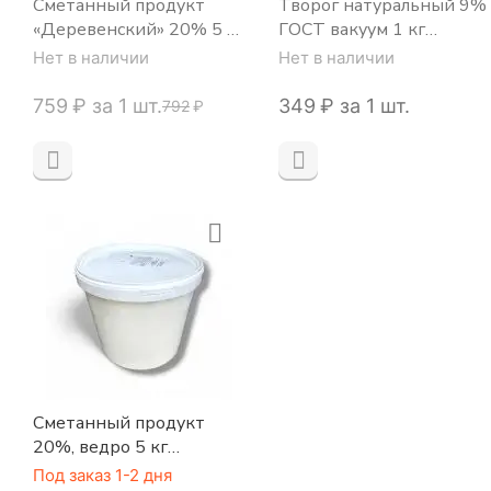
Сметанный продукт
Творог натуральный 9%
«Деревенский» 20% 5 кг
ГОСТ вакуум 1 кг
ведро (Новосибирск)
(коробка 5 кг)
Нет в наличии
Нет в наличии
‍759‍
₽
за 1 шт.
‍349‍
₽
за 1 шт.
‍792‍
₽
Сметанный продукт
20%, ведро 5 кг
(производство Рязань)
Под заказ 1-2 дня