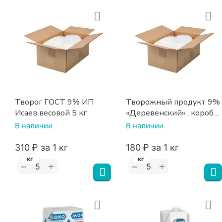
Творог ГОСТ 9% ИП
Творожный продукт 9%
Исаев весовой 5 кг
«Деревенский» , коробка
5 кг (Рязань)
В наличии
В наличии
‍310‍
₽
за 1 кг
‍180‍
₽
за 1 кг
кг
кг
+
+
−
−