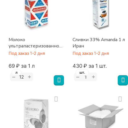
Молоко
Сливки 33% Amanda 1 л
ультрапастеризованное
Иран
3,2% 1 л ПРОМОЛАТ
Под заказ 1-2 дня
Под заказ 1-2 дня
‍69‍
₽
за 1 л
‍430‍
₽
за 1 шт.
л
шт.
+
+
−
−