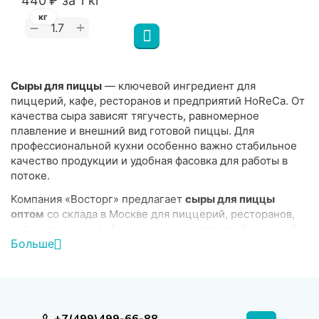
‍440‍
₽
за 1 кг
кг
+
−
Сыры для пиццы
— ключевой ингредиент для
пиццерий, кафе, ресторанов и предприятий HoReCa. От
качества сыра зависят тягучесть, равномерное
плавление и внешний вид готовой пиццы. Для
профессиональной кухни особенно важно стабильное
качество продукции и удобная фасовка для работы в
потоке.
Компания «Восторг» предлагает
сыры для пиццы
оптом
со склада в Москве для пиццерий, ресторанов,
кафе, столовых, фабрик кухни и предприятий пищевой
Больше
промышленности. В каталоге представлены решения
для приготовления классической пиццы, фокаччи,
запечённых блюд и различных рецептов.
Ассортимент категории