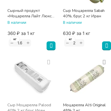
Сырный продукт
Сыр Моцарелла Sabah
«Моцарелла Лайт Люкс»
40%, брус 2 кг Иран
48% белково-жировой
В наличии
В наличии
для пиццы батон
‍360‍
₽
за 1 кг
‍630‍
₽
за 1 кг
кг
кг
+
+
−
−
Сыр Моцарелла Palood
Моцарелла Alti Original
40% 2 кг брус Иран
48% 2 кг