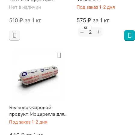
молокосодержащий
Нет в наличии
Под заказ 1-2 дня
продукт (12 кг/кор)
‍510‍
₽
за 1 кг
‍575‍
₽
за 1 кг
кг
+
−
Белково-жировой
продукт Моцарелла для
пиццы «Люкс (Luxe)»
Под заказ 1-2 дня
45% ЛАКИ М