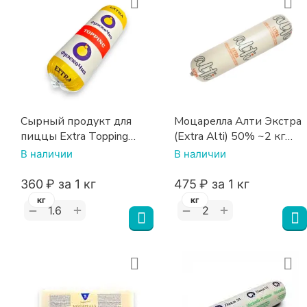
Сырный продукт для
Моцарелла Алти Экстра
пиццы Extra Topping
(Extra Alti) 50% ~2 кг
50% Фрэскочиз
белково-жировой
В наличии
В наличии
продукт
‍360‍
₽
за 1 кг
‍475‍
₽
за 1 кг
кг
кг
+
+
−
−