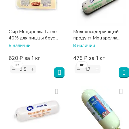
Сыр Моцарелла Laime
Молокосодержащий
40% для пиццы брус
продукт Моцарелла
~2,5 кг Беларусь
«Премиум (Premium)»
В наличии
В наличии
45% для пиццы ЛАКИ М
‍620‍
₽
за 1 кг
‍475‍
₽
за 1 кг
кг
кг
+
+
−
−