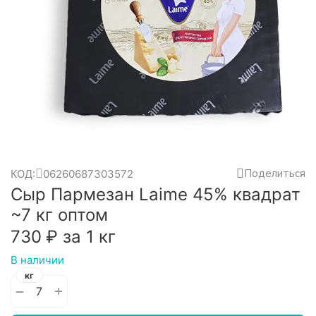
Поделиться
КОД:
06260687303572
Сыр Пармезан Laime 45% квадрат
~7 кг оптом
‍730‍
₽
за 1 кг
В наличии
кг
+
−