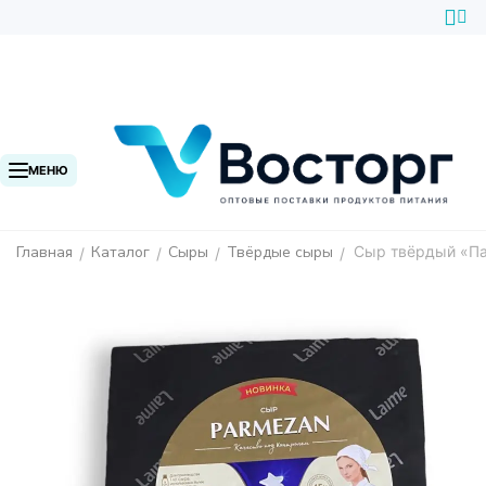
МЕНЮ
Главная
Каталог
Сыры
Твёрдые сыры
Сыр твёрдый «Па
/
/
/
/