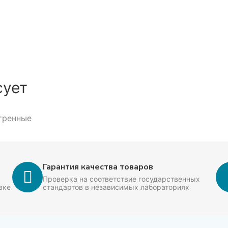
ным расходом. Продукт легко использовать в технологических
одстве.
сует
тренные
Гарантия качества товаров
ик кухни, пищевых производств и HoReCa.
Проверка на соответствие государственных
вке
стандартов в независимых лабораториях
 партий и резервирование объёма под производство.