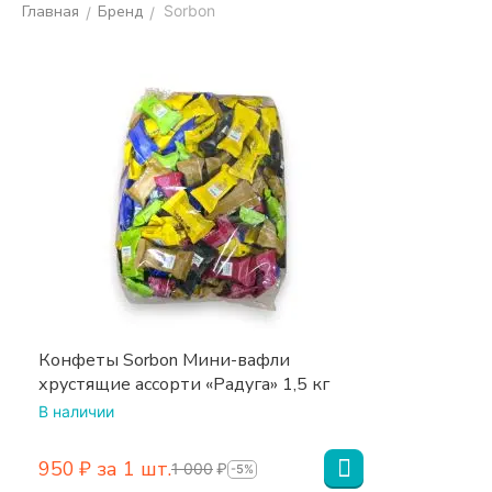
Главная
Бренд
Sorbon
/
/
Конфеты Sorbon Мини-вафли
хрустящие ассорти «Радуга» 1,5 кг
В наличии
‍950‍
₽
за 1 шт.
1 000
₽
-5%