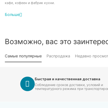
кафе, кофеен и фабрик кухни.
Используется для:
Больше
— кремов
— глазури
— десертов
— выпечки
— посыпки
Возможно, вас это заинтере
— начинок
— украшения кондитерских изделий
— муссов и сладких соусов
Самые популярные
Распродажа
Недавно просмо
Подходит для кондитерских, пекарен, кафе, кофеен, рестора
Поддерживаем складской запас. Возможна отгрузка оптовых
Подходит для
Быстрая и качественная доставка
Соблюдение сроков доставки, условий и
• кондитерских
температурного режима при транспортиро
• пекарен
• кафе и кофеен
• ресторанов
• фабрик кухни