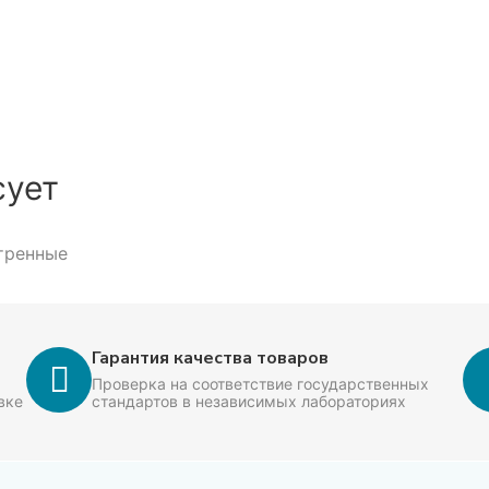
сует
тренные
нов, фабрик кухни и HoReCa.
 партий и резервирование объёма под производство.
Гарантия качества товаров
Проверка на соответствие государственных
вке
стандартов в независимых лабораториях