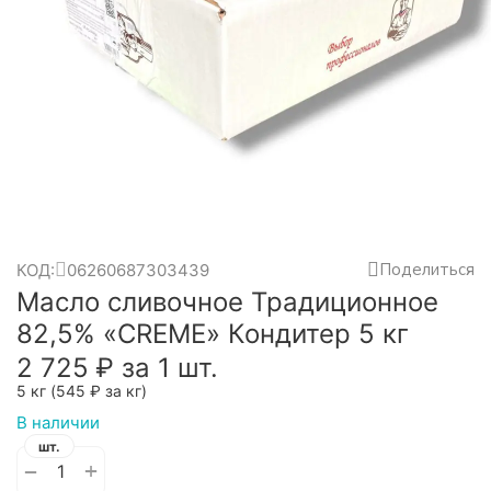
Поделиться
КОД:
06260687303439
Масло сливочное Традиционное
82,5% «CREME» Кондитер 5 кг
2 725
₽
за 1 шт.
5 кг (
545
₽
за кг)
В наличии
шт.
+
−