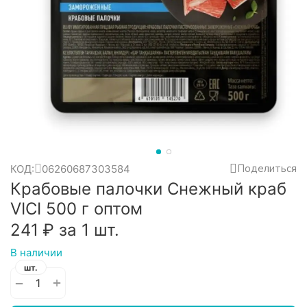
Поделиться
КОД:
06260687303584
Крабовые палочки Снежный краб
VICI 500 г оптом
‍241‍
₽
за 1 шт.
В наличии
шт.
+
−