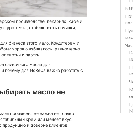
М
Как
Поч
ерском производстве, пекарнях, кафе и
по
уктура теста, стабильность начинки,
Нуж
мас
для бизнеса этого мало. Кондитерам и
Час
аботе: хорошо взбивалось, равномерно
К
от партии к партии.
и
ре сливочного масла для
П
 и почему для HoReCa важно работать с
к
Ч
М
ыбирать масло не
о
Г
М
ском производстве важна не только
нестабильный крем или меняет вкус
ю продукцию и доверие клиентов.