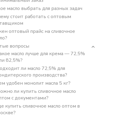
инимальный заказ
ое масло выбрать для разных задач
ему стоит работать с оптовым
ставщиком
ен оптовый прайс на сливочное
ло?
тые вопросы
акое масло лучше для крема — 72,5%
ли 82,5%?
одходит ли масло 72,5% для
ондитерского производства?
ем удобен монолит масла 5 кг?
ожно ли купить сливочное масло
птом с документами?
де купить сливочное масло оптом в
оскве?