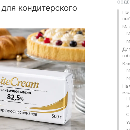
СОДЕ
 для кондитерского
Поч
выб
Мас
М
М
Для
взб
Как
М
М
На 
мас
Н
Р
С
У